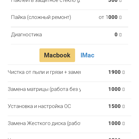
Наклеить защитное стекло (доп. услуга)
300
Пайка (сложный ремонт)
от 1
000
Диагностика
0
Macbook
IMac
Чистка от пыли и грязи + замена термопасты
1900
Замена матрицы (работа без учета з/ч)
1000
Установка и настройка ОС
1500
Замена Жесткого диска (работа без учета з/ч)
1000