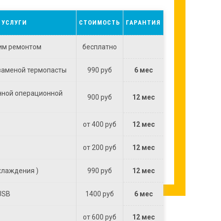
 УСЛУГИ
СТОИМОСТЬ
ГАРАНТИЯ
им ремонтом
бесплатно
 заменой термопасты
990 руб
6 мес
нной операционной
900 руб
12 мес
от 400 руб
12 мес
от 200 руб
12 мес
хлаждения )
990 руб
12 мес
USB
1400 руб
6 мес
от 600 руб
12 мес